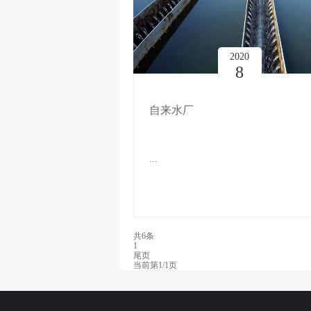
2020
8
自来水厂
...
共
6
条
1
尾页
当前第
1/1
页