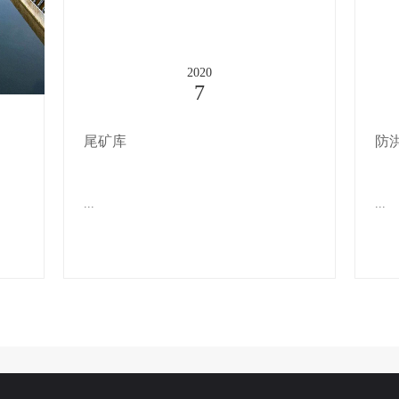
2020
7
尾矿库
防
...
...