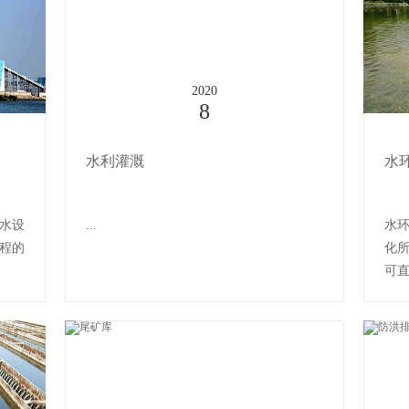
2020
8
水利灌溉
水
水设
...
水
程的
化
可直