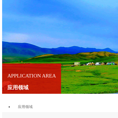
APPLICATION AREA
应用领域
应用领域