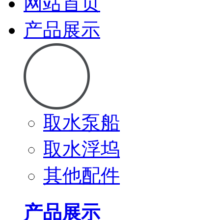
网站首页
产品展示
取水泵船
取水浮坞
其他配件
产品展示