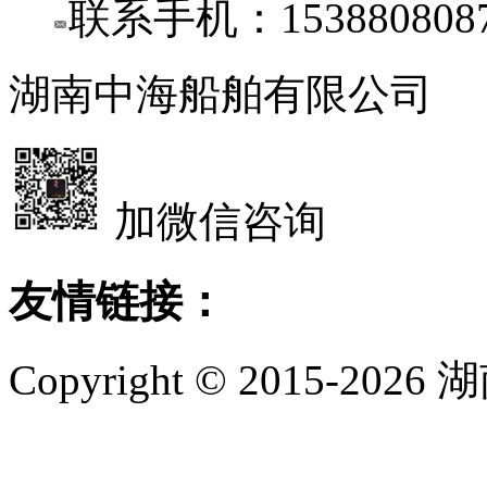
联系手机：15388080
湖南中海船舶有限公司
加微信咨询
友情链接：
Copyright © 2015-