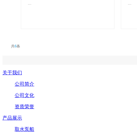
...
...
共
6
条
关于我们
公司简介
公司文化
资质荣誉
产品展示
取水泵船