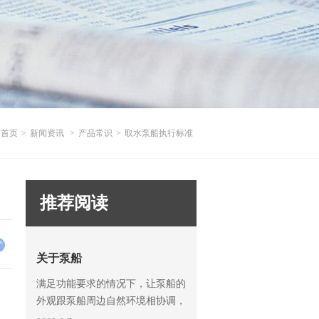
首页
>
新闻资讯
>
产品常识
>
取水泵船执行标准
推荐阅读
关于泵船
满足功能要求的情况下，让泵船的
外观跟泵船周边自然环境相协调，
我们重点从泵船的外观结构及涂装