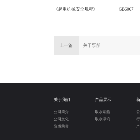
《起重机械安全规程》
GB606
上一篇
关于泵船
关于我们
产品展示
公司简介
取水泵船
公
公司文化
取水浮坞
行
资质荣誉
产