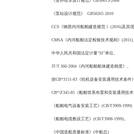
《室外给水设计规范》
GB50013-2006
《泵站设计规范》
GB50265-2010
CCS
《钢质内河船舶建造规范 》
(2016)
及其
CMSA
《内河船舶法定检验技术规则》
(2011)
中华人民共和国法定计量“
SI
”单位。
JT/T 360-2004
《内河船舶船体建造精度》。
按
CB*3151-83
《轮机设备安装通用技术条件
CB*/Z345-85
《船舶管系布置和安装通用技术
《船舶电气设备安装工艺》
(CB/T3909-1999)
《船舶电缆敷设工艺》
(CB/T3908-1999)
。
《中国造船质量标准》
(
中船总
)