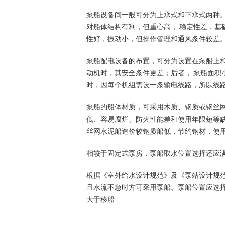
泵船设备间一般可分为上承式和下承式两种
对船体结构有利，但重心高， 稳定性差，基
性好，振动小，但操作管理和通风条件较差
泵船配电设备的布置，可分为设置在泵船上
动机时，其安全条件更差；后者， 泵船面积
时，因每个机组需设一条输电线路，所以线
泵船的船体材质，可采用木质、钢质或钢丝
低、容易腐烂、防火性能差和使用年限短等
丝网水泥船造价较钢质船低，节约钢材，使
相较于固定式泵房，泵船取水位置选择还应
根据《室外给水设计规范》及《泵站设计规
且水流不急时方可采用泵船。泵船位置应选
大于移船