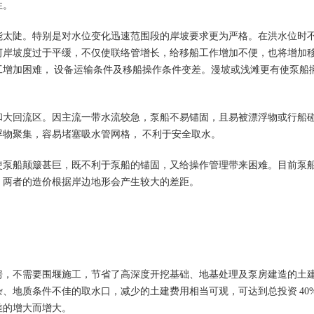
性。
能太陡。特别是对水位变化迅速范围段的岸坡要求更为严格。在洪水位时
河岸坡度过于平缓，不仅使联络管增长，给移船工作增加不便，也将增加
增加困难， 设备运输条件及移船操作条件变差。漫坡或浅滩更有使泵船
和大回流区。因主流一带水流较急，泵船不易锚固，且易被漂浮物或行船
物聚集，容易堵塞吸水管网格， 不利于安全取水。
使泵船颠簸甚巨，既不利于泵船的锚固，又给操作管理带来困难。目前泵
，两者的造价根据岸边地形会产生较大的差距。
房，不需要围堰施工，节省了高深度开挖基础、地基处理及泵房建造的土
杂、地质条件不佳的取水口，减少的土建费用相当可观，可达到总投资
40
差的增大而增大。