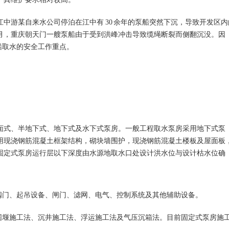
江中游某自来水公司停泊在江中有
30
余年的泵船突然下沉，导致开发区内
月，重庆朝天门一艘泵船由于受到洪峰冲击导致缆绳断裂而侧翻沉没。因
船取水的安全工作重点。
面式、半地下式、地下式及水下式泵房。一般工程取水泵房采用地下式泵
用现浇钢筋混凝土框架结构，砌块墙围护，现浇钢筋混凝土楼板及屋面板
固定式泵房运行层以下深度由水源地取水口处设计洪水位与设计枯水位确
阀门、起吊设备、闸门、滤网、电气、控制系统及其他辅助设备。
围堰施工法、沉井施工法、浮运施工法及气压沉箱法。目前固定式泵房施