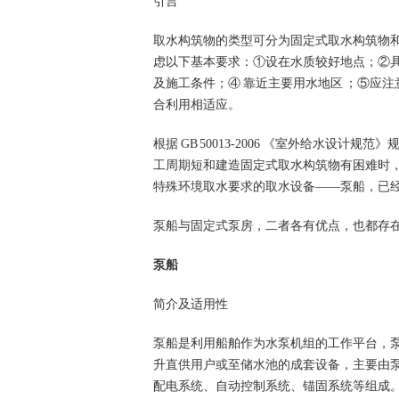
引言
取水构筑物的类型可分为固定式取水构筑物
虑以下基本要求：①设在水质较好地点；②
及施工条件；④ 靠近主要用水地区 ；⑤应
合利用相适应。
根据
GB 50013-2006
《室外给水设计规范》
工周期短和建造固定式取水构筑物有困难时
特殊环境取水要求的取水设备
——
泵船，已
泵船与固定式泵房，二者各有优点，也都存
泵船
简介及适用性
泵船是利用船舶作为水泵机组的工作平台，
升直供用户或至储水池的成套设备，主要由
配电系统、自动控制系统、锚固系统等组成