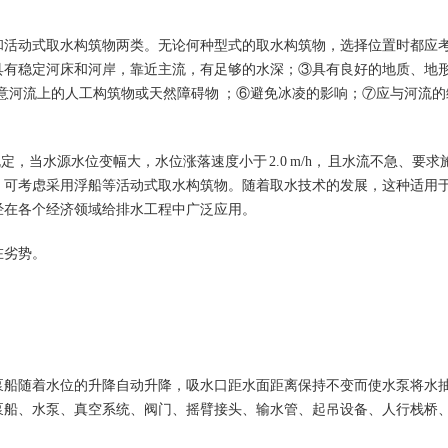
和活动式取水构筑物两类。无论何种型式的取水构筑物，选择位置时都应
具有稳定河床和河岸，靠近主流，有足够的水深；③具有良好的地质、地
注意河流上的人工构筑物或天然障碍物 ；⑥避免冰凌的影响；⑦应与河流的
规定，当水源水位变幅大，水位涨落速度小于
2.0 m/h
， 且水流不急、要求
，可考虑采用浮船等活动式取水构筑物。随着取水技术的发展，这种适用
经在各个经济领域给排水工程中广泛应用。
在劣势。
泵船随着水位的升降自动升降，吸水口距水面距离保持不变而使水泵将水
泵船、水泵、真空系统、阀门、摇臂接头、输水管、起吊设备、人行栈桥
。