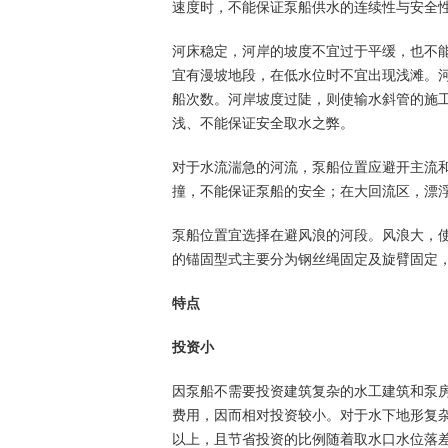
速度时，不能保证泵船供水的连续性与安全
河床稳定，河岸的坡度不宜过于平缓，也不
宜有漫坡地段，在低水位时不宜出现浅滩。
船次数。河岸坡度过陡，则使输水斜管的施工
浅、不能保证安全取水之弊。
对于水流湍急的河流，泵船位置应避开主流
撞，不能保证泵船的安全；在大回流区，漂浮
泵船位置宜选择在避风浪的河段。风浪大，
的锚固型式主要分为钢丝绳固定及旋臂固定
特点
投资小
因泵船不需要投资建筑复杂的水工建筑和泵
费用，因而相对投资较小。对于水下地形复
以上，且节省投资的比例随着取水口水位落