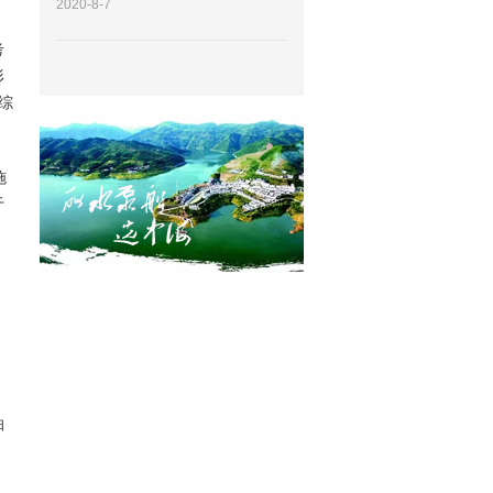
2020-8-7
颜色来考虑...
考
形
综
施
于
抽
、