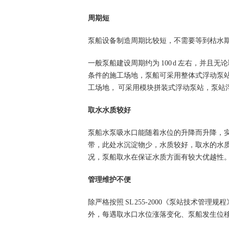
周期短
泵船设备制造周期比较短，不需要等到枯水
一般泵船建设周期约为
100 d
左右，并且无论
条件的施工场地，泵船可采用整体式浮动泵
工场地， 可采用模块拼装式浮动泵站，泵站
取水水质较好
泵船水泵吸水口能随着水位的升降而升降，
带，此处水沉淀物少，水质较好，取水的水
况，泵船取水在保证水质方面有较大优越性
管理维护不便
除严格按照
SL 255-2000
《泵站技术管理规程
外，每遇取水口水位涨落变化、泵船发生位