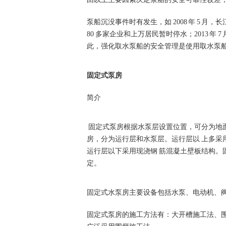
泵船沉没事件时有发生，如
2008
年
5
月，长
80
多家企业和上万居民暂时停水；
2013
年
7
此，强化取水泵船的安全管理是使用取水泵
固定式泵房
简介
固定式泵房根据水泵层设置位置，可分为地
房，分为运行层和水泵层。运行层以 上多采
运行层以下采用现浇钢 筋混凝土壁板结构。
定。
固定式水泵房主要设备包括水泵、电动机、
固定式泵房的施工方法有：大开槽施工法、