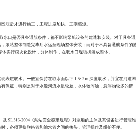
期围堰后才进行施工，工程进度加快、工期缩短。
取水口是否具备通航条件，都不影响泵船设备的建造和安装。对于具备通
站，泵站整体制造完毕后水运至现场整体安装；而对于不具备通航条件的
浮体实行模块化设计，分体制作，在取水口现场拼装成整体。
实现表层取水。一般宜保持在取水面以下
1.5~2 m
深度取水，并宜在河道凹
质有保证，特别是对于水源河流水质较差，水体较浑浊，悬浮物较多的情
。
》及
SL 316-2004
《泵站安全鉴定规程》对泵船的主体及其设备进行管理维
移时，必须更换联络管和输水管之间的接头，管理操作及维护不便。