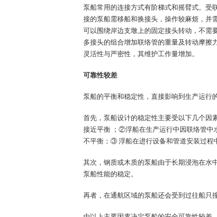
泵船常用的连接方式有阶梯式和摇臂式。受
接的泵船需移船和换接头，操作较麻烦，并
可以围绕岸边支墩上的固定接头转动，不需要
多接头的组合增加联络管的重量及转动摩擦
灵活性与严密性，其维护工作量增加。
可靠性较差
泵船的平衡和稳定性，直接影响到生产运行
首先，泵船设计的稳定性主要受以下几个因
接近平衡 ；②浮船在生产运行中因联络管中
不平衡；③ 浮船在进行设备和管道安装过程
其次，钢质或木质的泵船由于长期浸泡在水中
泵船性能的稳定。
再者，在通航区域的泵船还会受到过往船只
由以上主要因素决定泵船的安全可靠性较差，