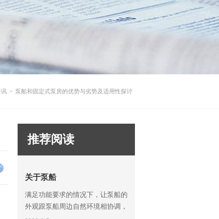
资讯
>
泵船和固定式泵房的优势与劣势及适用性探讨
推荐阅读
关于泵船
满足功能要求的情况下，让泵船的
外观跟泵船周边自然环境相协调，
我们重点从泵船的外观结构及涂装