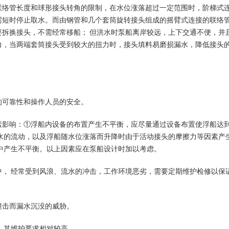
联络管长度和球形接头转角的限制，在水位涨落超过一定范围时，阶梯式
需短时停止取水。而由钢管和几个套筒旋转接头组成的摇臂式连接的联络
拆换接头，不需经常移船； 但洪水时泵船离岸较远，上下交通不便，并
力，当两端套筒接头受到较大的扭力时，接头填料易磨损漏水，降低接头
的可靠性和操作人员的安全。
素影响：①浮船内设备的布置产生不平衡，应尽量通过设备布置使浮船达
水的流动，以及浮船随水位涨落而升降时由于活动接头的摩擦力等因素产
中产生不平衡。以上因素应在泵船设计时加以考虑。
， 经常受到风浪、流水的冲击，工作环境恶劣，需要定期维护检修以保
撞击而漏水沉没的威胁。
 其维护要求相对较高。