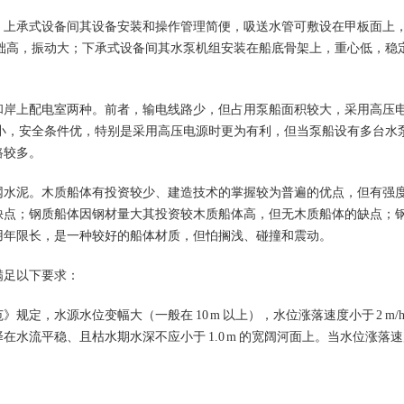
。上承式设备间其设备安装和操作管理简便，吸送水管可敷设在甲板面上
础高，振动大；下承式设备间其水泵机组安装在船底骨架上，重心低，稳
。
和岸上配电室两种。前者，输电线路少，但占用泵船面积较大，采用高压
小，安全条件优，特别是采用高压电源时更为有利，但当泵船设有多台水
路较多。
网水泥。木质船体有投资较少、建造技术的掌握较为普遍的优点，但有强
缺点；钢质船体因钢材量大其投资较木质船体高，但无木质船体的缺点；
用年限长，是一种较好的船体材质，但怕搁浅、碰撞和震动。
满足以下要求：
范》规定，水源水位变幅大（一般在
10 m
以上），水位涨落速度小于
2 m/
择在水流平稳、且枯水期水深不应小于
1.0 m
的宽阔河面上。当水位涨落速